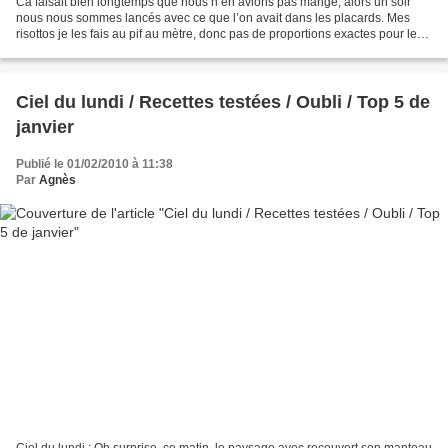
Ca faisait bien longtemps que nous n’en avions pas mangé, alors un soir
nous nous sommes lancés avec ce que l’on avait dans les placards. Mes
risottos je les fais au pif au mètre, donc pas de proportions exactes pour le
riz Ingrédients : - Riz arborio...
Ciel du lundi / Recettes testées / Oubli / Top 5 de
janvier
Publié le 01/02/2010 à 11:38
Par
Agnès
Ciel du lundi : Oh surprise, ce matin, le paysage avec recouvert son manteau