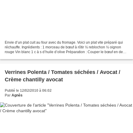
Envie d’un plat cuit au four avec du fromage. Voici un plat vite préparé qui
réchauffe. Ingrédients : 1 morceau de bœuf à rôtir ½ reblochon ½ oignon
rouge Vin blanc 1 c à s d’huile d’olive Préparation : Couper le bœuf en deux,
le reblochon en petits morceaux...
Verrines Polenta / Tomates séchées / Avocat /
Crème chantilly avocat
Publié le 12/02/2010 à 06:02
Par
Agnès