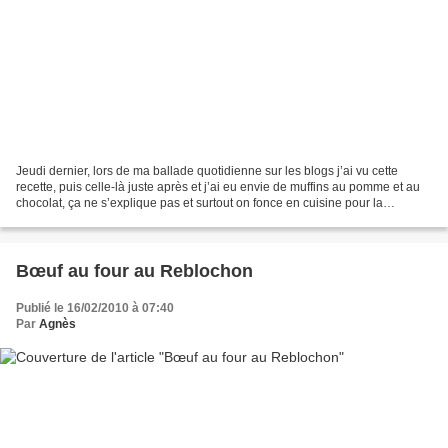
Jeudi dernier, lors de ma ballade quotidienne sur les blogs j’ai vu cette
recette, puis celle-là juste après et j’ai eu envie de muffins au pomme et au
chocolat, ça ne s’explique pas et surtout on fonce en cuisine pour la
préparer. Ingrédients : 100 g...
Bœuf au four au Reblochon
Publié le 16/02/2010 à 07:40
Par
Agnès