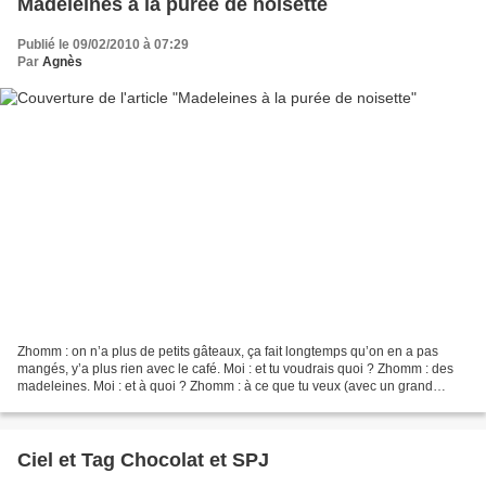
Madeleines à la purée de noisette
Publié le 09/02/2010 à 07:29
Par
Agnès
Zhomm : on n’a plus de petits gâteaux, ça fait longtemps qu’on en a pas
mangés, y’a plus rien avec le café. Moi : et tu voudrais quoi ? Zhomm : des
madeleines. Moi : et à quoi ? Zhomm : à ce que tu veux (avec un grand
sourire, genre débrouille toi… oui...
Ciel et Tag Chocolat et SPJ