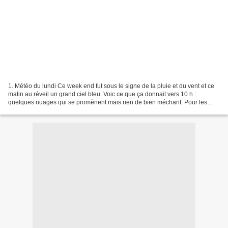
1. Météo du lundi Ce week end fut sous le signe de la pluie et du vent et ce
matin au réveil un grand ciel bleu. Voic ce que ça donnait vers 10 h :
quelques nuages qui se promènent mais rien de bien méchant. Pour les
autres ciels de France et d’ailleurs,...