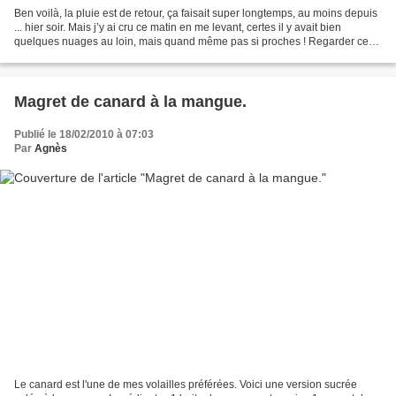
Ben voilà, la pluie est de retour, ça faisait super longtemps, au moins depuis
... hier soir. Mais j’y ai cru ce matin en me levant, certes il y avait bien
quelques nuages au loin, mais quand même pas si proches ! Regarder ces
jolies gouttes sur le vélux...
Magret de canard à la mangue.
Publié le 18/02/2010 à 07:03
Par
Agnès
Le canard est l'une de mes volailles préférées. Voici une version sucrée