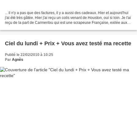
... il n'y a pas que des factures, il y a aussi des cadeaux. Hier et aujourd'hui
j'ai été très gâtée. Hier j'ai reçu un colis venant de Houston, oui si loin. Je l'ai
reçu de la part de Carmentxu qui est une scrapeuse Française, exilée aux
US pour suivre...
Ciel du lundi + Prix + Vous avez testé ma recette
Publié le 22/02/2010 à 10:25
Par
Agnès