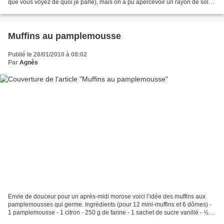
que vous voyez de quoi je parle), mais on a pu apercevoir un rayon de soleil
furtif à midi, fallait avoir...
Muffins au pamplemousse
Publié le 28/01/2010 à 08:02
Par
Agnès
Envie de douceur pour un après-midi morose voici l’idée des muffins aux
pamplemousses qui germe. Ingrédients (pour 12 mini-muffins et 6 dômes) -
1 pamplemousse - 1 citron - 250 g de farine - 1 sachet de sucre vanillé - ½
sachet de levure chimique - 1...