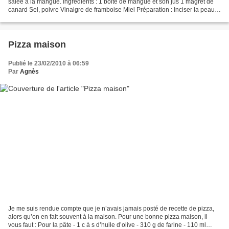
salée à la mangue. Ingrédients : 1 boite de mangue et son jus 1 magret de
canard Sel, poivre Vinaigre de framboise Miel Préparation : Inciser la peau
du magret de canard Faire chauffer...
Pizza maison
Publié le 23/02/2010 à 06:59
Par
Agnès
Je me suis rendue compte que je n’avais jamais posté de recette de pizza,
alors qu’on en fait souvent à la maison. Pour une bonne pizza maison, il
vous faut : Pour la pâte - 1 c à s d’huile d’olive - 310 g de farine - 110 ml