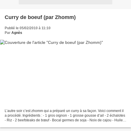
Curry de boeuf (par Zhomm)
Publié le 05/02/2010 à 11:10
Par
Agnès
L’autre soir c’est zhomm qui a préparé un curry à sa façon. Voici comment il
a procédé. Ingrédients : - 1 gros oignon - 1 grosse gousse d’ail - 2 échalotes
- Riz - 2 beefsteaks de bœuf - Bocal germes de soja - Noix de cajou - Huile
d’olive - Curry - Curcuma...