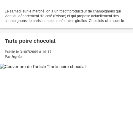
Le samedi sur le marché, on a un "petit" producteur de champignons qui
vient du département d'a coté (l'Aisne) et qui propose actuellement des
champignons de paris blanc ou rosé et des girolles. Cette fois-ci ce sont les
gros champignons rosés de paris...
Tarte poire chocolat
Publié le 31/07/2009 à 10:17
Par
Agnès