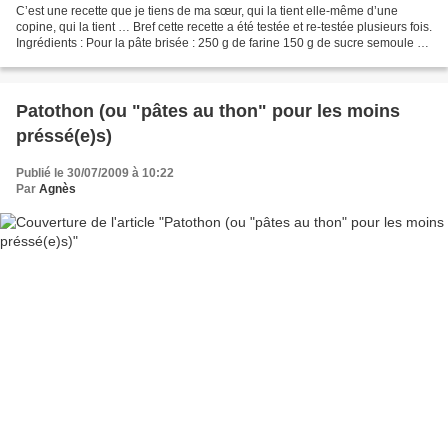
C’est une recette que je tiens de ma sœur, qui la tient elle-même d’une
copine, qui la tient … Bref cette recette a été testée et re-testée plusieurs fois.
Ingrédients : Pour la pâte brisée : 250 g de farine 150 g de sucre semoule 1
œuf 100g de beurre...
Patothon (ou "pâtes au thon" pour les moins
préssé(e)s)
Publié le 30/07/2009 à 10:22
Par
Agnès