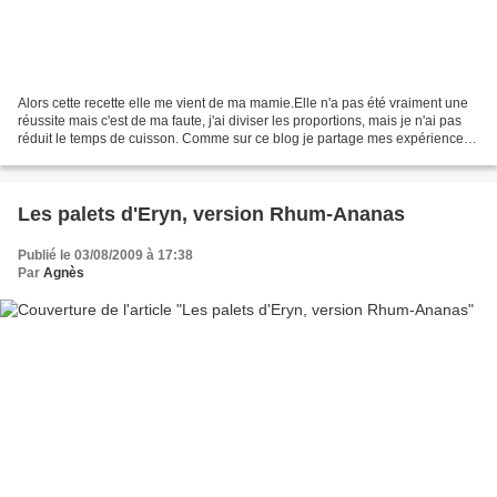
Alors cette recette elle me vient de ma mamie.Elle n'a pas été vraiment une
réussite mais c'est de ma faute, j'ai diviser les proportions, mais je n'ai pas
réduit le temps de cuisson. Comme sur ce blog je partage mes expériences,
je ne vois pas pourquoi...
Les palets d'Eryn, version Rhum-Ananas
Publié le 03/08/2009 à 17:38
Par
Agnès