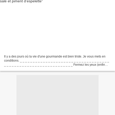
Il y a des jours où la vie d'une gourmande est bien triste. Je vous mets en
conditions. _ _ _ _ _ _ _ _ _ _ _ _ _ _ _ _ _ _ _ _ _ _ _ _ _ _ _ _ _ _ _ _ _ _ _
_ _ _ _ _ _ _ _ _ _ _ _ _ _ _ _ _ _ _ _ _ _ _ _ _ _ _ Fermez les yeux (enfin
juste un il faut...