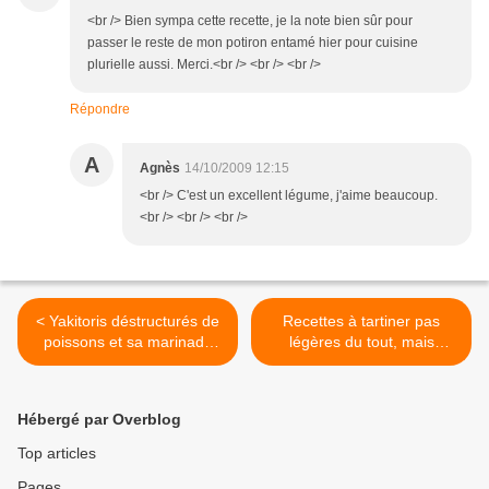
<br /> Bien sympa cette recette, je la note bien sûr pour
passer le reste de mon potiron entamé hier pour cuisine
plurielle aussi. Merci.<br /> <br /> <br />
Répondre
A
Agnès
14/10/2009 12:15
<br /> C'est un excellent légume, j'aime beaucoup.
<br /> <br /> <br />
< Yakitoris déstructurés de
Recettes à tartiner pas
poissons et sa marinade
légères du tout, mais
aux agrumes accompagnés
tellement bonnes >
de risotto crevette / citron
confit
Hébergé par Overblog
Top articles
Pages