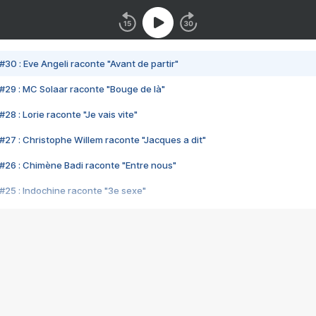
#30 : Eve Angeli raconte "Avant de partir"
#29 : MC Solaar raconte "Bouge de là"
28 : Lorie raconte "Je vais vite"
#27 : Christophe Willem raconte "Jacques a dit"
#26 : Chimène Badi raconte "Entre nous"
#25 : Indochine raconte "3e sexe"
#24 : Zaho raconte "C'est chelou"
#23 : Patrick Bruel raconte "Au café des délices"
#22 : Kyo raconte "Le chemin"
#21 : Nolwenn Leroy raconte "Cassé"