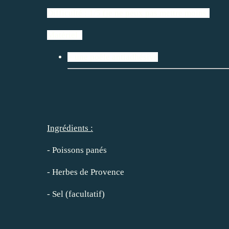
Difficulté : 1/5 (je ne peux pas mettre moins)
Matériel :
+ une poêle antiadhésive
Ingrédients :
- Poissons panés
- Herbes de Provence
- Sel (facultatif)