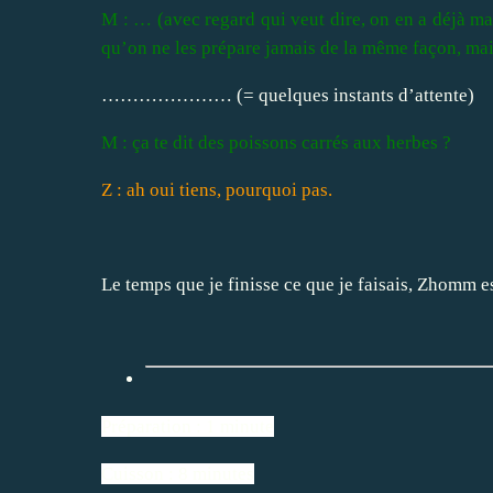
M : … (avec regard qui veut dire, on en a déjà man
qu’on ne les prépare jamais de la même façon, 
………………… (= quelques instants d’attente)
M : ça te dit des poissons carrés aux herbes ?
Z : ah oui tiens, pourquoi pas.
Le temps que je finisse ce que je faisais, Zhomm est
Préparation : 1 minute
Cuisson : 8 minutes