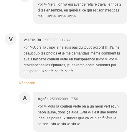
<br /> Merci, on va essayer de refaire travailler nos 2
têtes ensemble, en général ce qui est sort n'est pas
mal ...<br /> <br /> <br />
V
Val Elle Rit
25/09/2009 17:42
<br /> Alors, là , moi je ne suis pas du tout d'accord !!!! J'aime
beaucoup tes photos et je me demandais même comment tu
avais fait cette couleur verte en transparence !!!<br /> <br />
N'aimant pas les épinards, je les remplacerai volontier par
des poireaux<br /> <br /> <br />
Répondre
A
Agnès
25/09/2009 17:56
<br /> Pour la couleur verte on a un néon vert et un
néon jaune, donc ça aide ...<br /> c'est une bonne
idée les poireaux surtout que ça va bientôt être la
saison...<br /> <br /> <br />