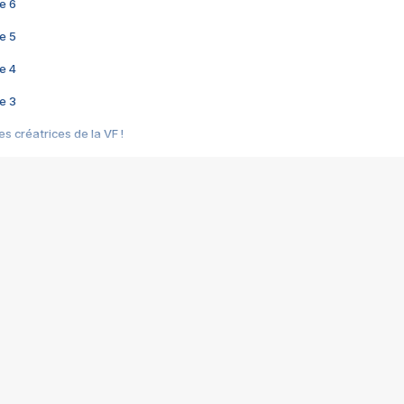
e 6
e 5
e 4
e 3
s créatrices de la VF !
e 2
e 1
e Mektoub My Love arrive enfin ! Rencontre avec Shaïn Boumedine et Sal
i : après Toni en famille
elle réalise le bouleversant Dites lui que je l'aime
ais ! Rencontre autour de Vie privée de Rebecca Zlotowski
 de Marguerite, Grave... Rencontre avec Ella Rumpf
 Les Rêveurs, un film intime sur la santé mentale