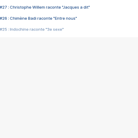
#27 : Christophe Willem raconte "Jacques a dit"
#26 : Chimène Badi raconte "Entre nous"
#25 : Indochine raconte "3e sexe"
#24 : Zaho raconte "C'est chelou"
#23 : Patrick Bruel raconte "Au café des délices"
#22 : Kyo raconte "Le chemin"
#21 : Nolwenn Leroy raconte "Cassé"
#20 : Patrick Hernandez raconte "Born to be alive"
#19 : Lorie raconte "Près de moi"
#18 : Michael Jones raconte "A nos actes manqués" (avec Jean-Jacque
#17 : Khaled raconte "Aïcha"
#16 : Corneille raconte "Parce qu'on vient de loin"