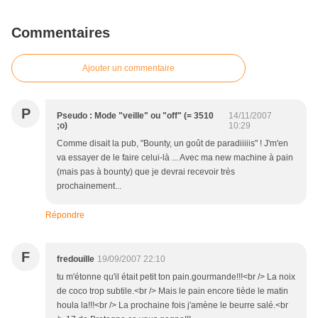
Commentaires
Ajouter un commentaire
P
Pseudo : Mode "veille" ou "off" (= 3510
14/11/2007
;o)
10:29
Comme disait la pub, "Bounty, un goût de paradiiiiis" ! J'm'en
va essayer de le faire celui-là ... Avec ma new machine à pain
(mais pas à bounty) que je devrai recevoir très
prochainement...
Répondre
F
fredouille
19/09/2007 22:10
tu m'étonne qu'il était petit ton pain.gourmande!!!<br /> La noix
de coco trop subtile.<br /> Mais le pain encore tiède le matin
houla la!!!<br /> La prochaine fois j'amène le beurre salé.<br