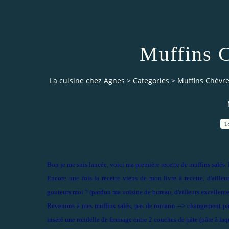
Muffins C
La cuisine chez Agnes
>
Categories
>
Muffins Chèvre 
1
Bon je me suis lancée, voici ma première recette de muffins salés. Bo
Encore une fois la recette viens de mon livre à recette, d'aill
gouteurs moi ? (pardon ma voisine de bureau, d'ailleurs excellente
Revenons à mes muffins salés, pas de romarin --> changement pas
inséré une rondelle de fromage entre 2 couches de pâte (pâte à laqu