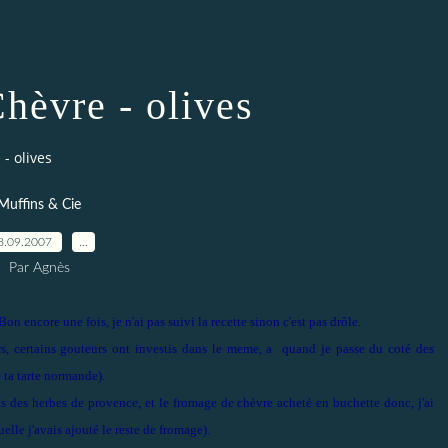
hèvre - olives
- olives
Muffins & Cie
8.09.2007
…
Par Agnès
n encore une fois, je n'ai pas suivi la recette sinon c'est pas drôle.
eurs, certains gouteurs ont investis dans le meme, a quand je passe du coté des
 ta tarte normande).
 des herbes de provence, et le fromage de chèvre acheté en buchette donc, j'ai
elle j'avais ajouté le reste de fromage).