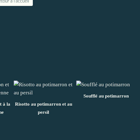
tour à l'accueil
Soufflé au potimarron
 à la
Risotto au potimarron et au
ne
persil